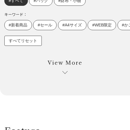
#すべて
#バッグ
#財布・小物
キーワード：
#新着商品
#セール
#A4サイズ
#WEB限定
#か
すべてリセット
View More