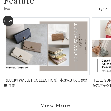
Feature
特集
01
/
05
【LUCKY WALLET COLLECTION】幸運を迎えるお財
【2026 S
布 特集
かごバッグ
View More