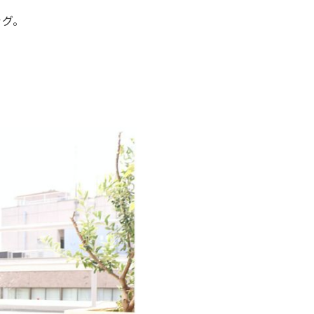
ッグ。
。