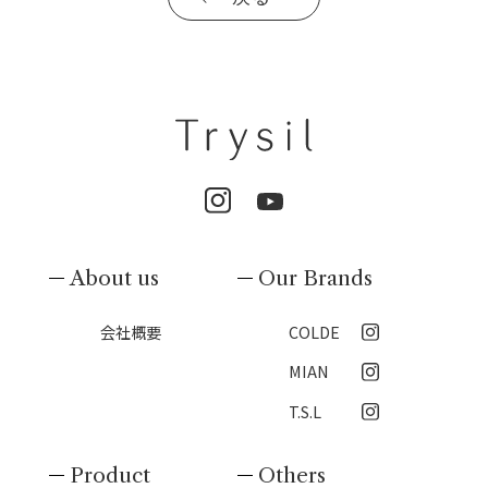
About us
Our Brands
会社概要
COLDE
MIAN
T.S.L
Product
Others