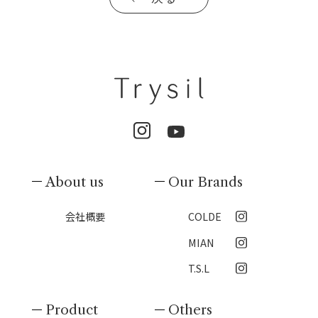
About us
Our Brands
会社概要
COLDE
MIAN
T.S.L
Product
Others