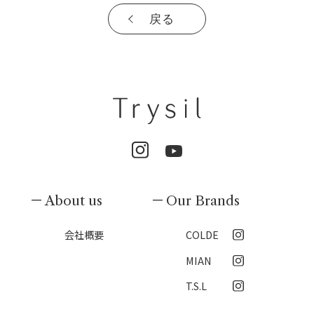
戻る
About us
Our Brands
会社概要
COLDE
MIAN
T.S.L