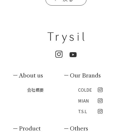
About us
Our Brands
会社概要
COLDE
MIAN
T.S.L
Product
Others