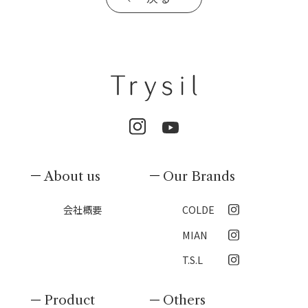
About us
Our Brands
会社概要
COLDE
MIAN
T.S.L
Product
Others