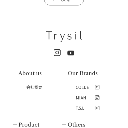
About us
Our Brands
会社概要
COLDE
MIAN
T.S.L
Product
Others